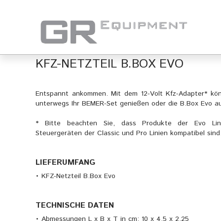
KFZ-NETZTEIL B.BOX EVO
Entspannt ankommen. Mit dem 12-Volt Kfz-Adapter* kö
unterwegs Ihr BEMER-Set genießen oder die B.Box Evo au
* Bitte beachten Sie, dass Produkte der Evo Lin
Steuergeräten der Classic und Pro Linien kompatibel sind
LIEFERUMFANG
• KFZ-Netzteil B.Box Evo
TECHNISCHE DATEN
• Abmessungen L x B x T in cm: 10 x 4,5 x 2,25