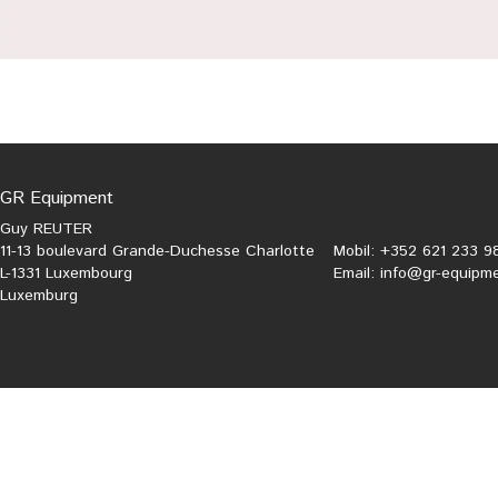
GR Equipment
Guy REUTER
11-13 boulevard Grande-Duchesse Charlotte
Mobil: +352 621 233 9
L-1331 Luxembourg
Email:
info@gr-equipme
Luxemburg