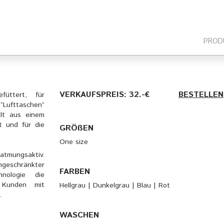
PROD
VERKAUFSPREIS: 32.-€
———-
BESTELLEN
füttert, für
“Lufttaschen”
llt aus einem
t und für die
GRÖßEN
One size
tmungsaktiv.
ngeschränkter
FARBEN
nologie die
 Kunden mit
Hellgrau | Dunkelgrau | Blau | Rot
.
WASCHEN