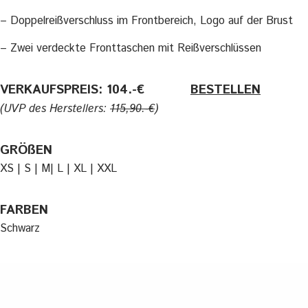
– Doppelreißverschluss im Frontbereich, Logo auf der Brust
– Zwei verdeckte Fronttaschen mit Reißverschlüssen
VERKAUFSPREIS: 104.-€
———-
BESTELLEN
(UVP des Herstellers:
115,90.-€
)
GRÖßEN
XS | S | M| L | XL | XXL
FARBEN
Schwarz