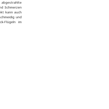
 abgestrahlte
und Schmerzen
fekt kann auch
schmeidig und
ck-Flügeln im