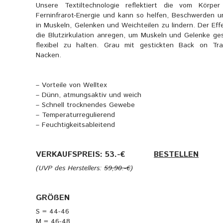
Unsere Textiltechnologie reflektiert die vom Körper
Ferninfrarot-Energie und kann so helfen, Beschwerden 
in Muskeln, Gelenken und Weichteilen zu lindern. Der Ef
die Blutzirkulation anregen, um Muskeln und Gelenke ge
flexibel zu halten. Grau mit gestickten Back on Tra
Nacken.
– Vorteile von Welltex
– Dünn, atmungsaktiv und weich
– Schnell trocknendes Gewebe
– Temperaturregulierend
– Feuchtigkeitsableitend
VERKAUFSPREIS: 53.-€
———-
BESTELLEN
(UVP des Herstellers:
59,90.-€
)
GRÖßEN
S = 44-46
M = 46-48