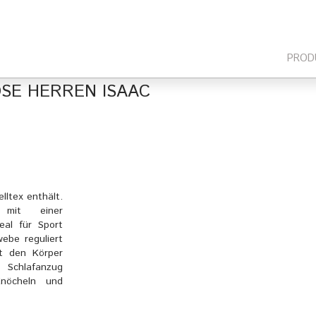
PROD
SE HERREN ISAAC
ltex enthält.
mit einer
deal für Sport
ebe reguliert
t den Körper
 Schlafanzug
nöcheln und