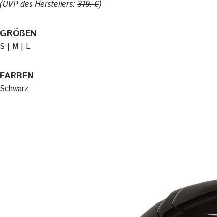
(UVP des Herstellers:
319.-€
)
GRÖßEN
S | M | L
FARBEN
Schwarz