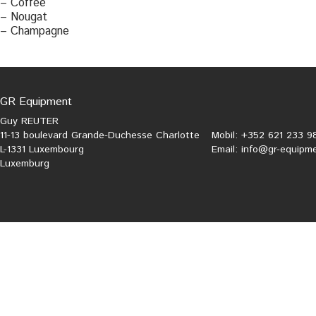
– Coffee
– Nougat
– Champagne
GR Equipment
Guy REUTER
11-13 boulevard Grande-Duchesse Charlotte
Mobil: +352 621 233 9
L-1331 Luxembourg
Email:
info@gr-equipme
Luxemburg