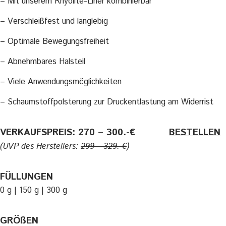
– Mit unserem Rhyolite-Liner kombinierbar
– Verschleißfest und langlebig
– Optimale Bewegungsfreiheit
– Abnehmbares Halsteil
– Viele Anwendungsmöglichkeiten
– Schaumstoffpolsterung zur Druckentlastung am Widerrist
VERKAUFSPREIS: 270 – 300.-€
———-
BESTELLEN
(UVP des Herstellers:
299 – 329.-€
)
FÜLLUNGEN
0 g | 150 g | 300 g
GRÖßEN