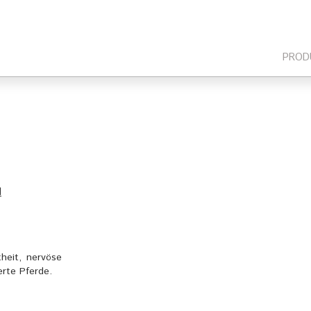
PROD
N
theit, nervöse
erte Pferde.