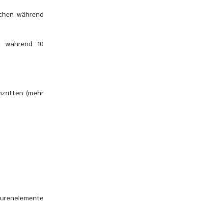
schen während
g während 10
zritten (mehr
Spurenelemente