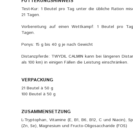
FÜTTERUNGSHINWEIS
Test-Kur: 1 Beutel pro Tag unter die übliche Ration mi
21 Tagen.
Vorbereitung auf einen Wettkampf: 1 Beutel pro Ta
Tagen.
Ponys: 15 g bis 40 g je nach Gewicht
Distanzpferde: TWYDIL CALMIN kann bei längeren Distan
als 100 km) in einigen Fällen die Leistung einschränken.
VERPACKUNG
21 Beutel à 50 g
100 Beutel à 50 g
ZUSAMMENSETZUNG
L-Tryptophan, Vitamine (E, B1, B6, B12, C und Niacin), 
(Zn, Se), Magnesium und Fructo-Oligosaccharide (FOS)