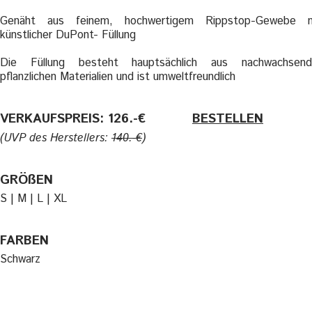
Genäht aus feinem, hochwertigem Rippstop-Gewebe m
künstlicher DuPont- Füllung
Die Füllung besteht hauptsächlich aus nachwachsend
pflanzlichen Materialien und ist umweltfreundlich
VERKAUFSPREIS: 126.-€
———-
BESTELLEN
(UVP des Herstellers:
140.-€
)
GRÖßEN
S | M | L | XL
FARBEN
Schwarz