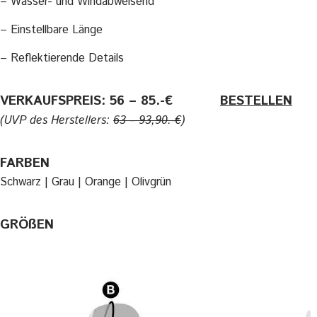
– Wasser- und Windabweisend
– Einstellbare Länge
– Reflektierende Details
VERKAUFSPREIS: 56 – 85.-€
———-
BESTELLEN
(UVP des Herstellers:
63 – 93,90.-€
)
FARBEN
Schwarz | Grau | Orange | Olivgrün
GRÖßEN