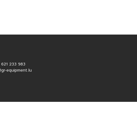
2 621 233 983
@gr-equipment.lu