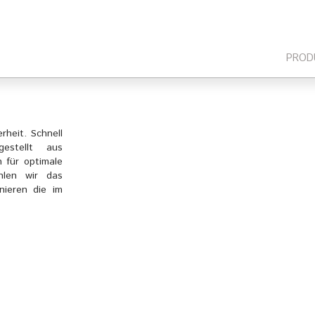
PROD
heit. Schnell
estellt aus
n für optimale
hlen wir das
nieren die im