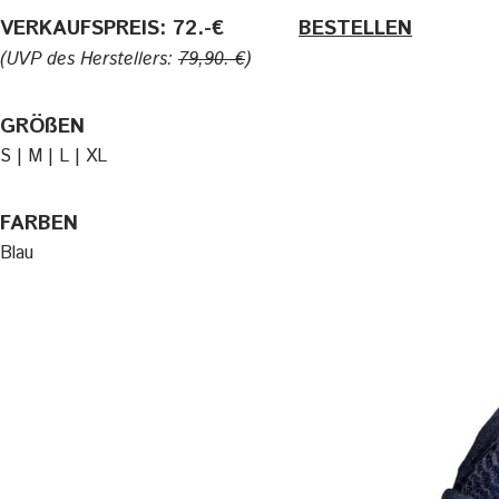
VERKAUFSPREIS: 72.-€
———-
BESTELLEN
(UVP des Herstellers:
79,90.-€
)
GRÖßEN
S | M | L | XL
FARBEN
Blau