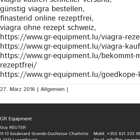
günstig viagra bestellen,
finasterid online rezeptfrei,
viagra ohne rezept schweiz,
https://www.gr-equipment.lu/viagra-reze
https://www.gr-equipment.lu/viagra-kau
https://www.gr-equipment.lu/bekommt-m
rezeptfrei/
https://www.gr-equipment.lu/goedkope-
27. März 2016 |
Allgemein |
GR Equipment
Guy REUTER
11-13 boulevard Grande-Duchesse Charlotte
Mobil: +352 621 233 9
L-1331 Luxembourg
Email:
info@gr-equipme